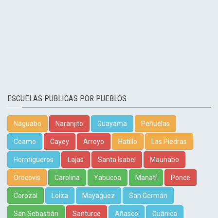
ESCUELAS PUBLICAS POR PUEBLOS
Naguabo
Naranjito
Guayama
Peñuelas
Coamo
Cayey
Arroyo
Hatillo
Las Piedras
Hormigueros
Lajas
Santa Isabel
Maunabo
Orocovis
Carolina
Yabucoa
Manatí
Ponce
Corozal
Loíza
Mayagüez
San Germán
San Sebastián
Santurce
Añasco
Guánica