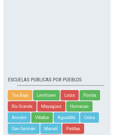
ESCUELAS PUBLICAS POR PUEBLOS
Toa Baja
Levittown
Loíza
Florida
Río Grande
Mayagüez
Humacao
Arecibo
Villalba
Aguadilla
Ceiba
San Germán
Manatí
Patillas