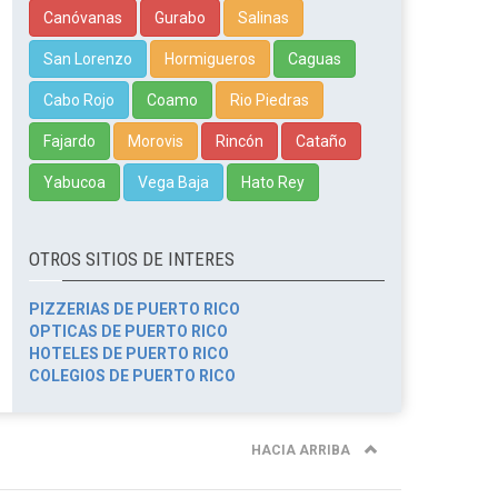
Canóvanas
Gurabo
Salinas
San Lorenzo
Hormigueros
Caguas
Cabo Rojo
Coamo
Rio Piedras
Fajardo
Morovis
Rincón
Cataño
Yabucoa
Vega Baja
Hato Rey
OTROS SITIOS DE INTERES
PIZZERIAS DE PUERTO RICO
OPTICAS DE PUERTO RICO
HOTELES DE PUERTO RICO
COLEGIOS DE PUERTO RICO
HACIA ARRIBA