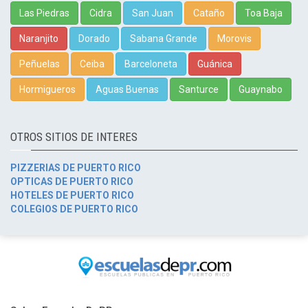
Las Piedras
Cidra
San Juan
Cataño
Toa Baja
Naranjito
Dorado
Sabana Grande
Morovis
Peñuelas
Ceiba
Barceloneta
Guánica
Hormigueros
Aguas Buenas
Santurce
Guaynabo
OTROS SITIOS DE INTERES
PIZZERIAS DE PUERTO RICO
OPTICAS DE PUERTO RICO
HOTELES DE PUERTO RICO
COLEGIOS DE PUERTO RICO