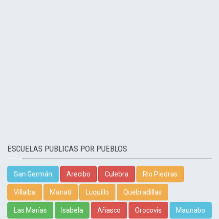
ESCUELAS PUBLICAS POR PUEBLOS
San Germán
Arecibo
Culebra
Rio Piedras
Villalba
Manatí
Luquillo
Quebradillas
Las Marías
Isabela
Añasco
Orocovis
Maunabo