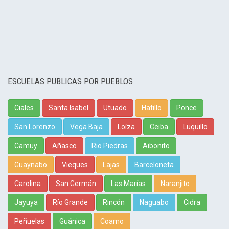
ESCUELAS PUBLICAS POR PUEBLOS
Ciales
Santa Isabel
Utuado
Hatillo
Ponce
San Lorenzo
Vega Baja
Loíza
Ceiba
Luquillo
Camuy
Añasco
Rio Piedras
Aibonito
Guaynabo
Vieques
Lajas
Barceloneta
Carolina
San Germán
Las Marías
Naranjito
Jayuya
Río Grande
Rincón
Naguabo
Cidra
Peñuelas
Guánica
Coamo