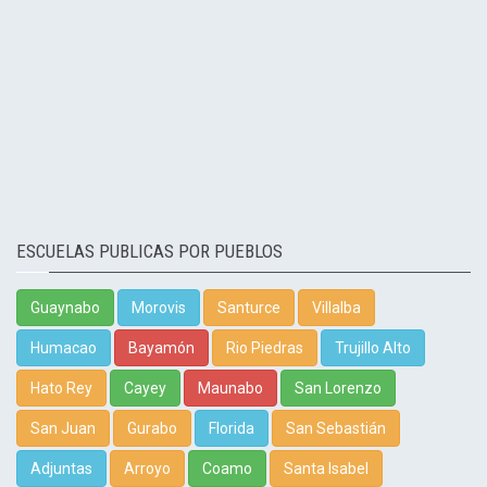
ESCUELAS PUBLICAS POR PUEBLOS
Guaynabo
Morovis
Santurce
Villalba
Humacao
Bayamón
Rio Piedras
Trujillo Alto
Hato Rey
Cayey
Maunabo
San Lorenzo
San Juan
Gurabo
Florida
San Sebastián
Adjuntas
Arroyo
Coamo
Santa Isabel