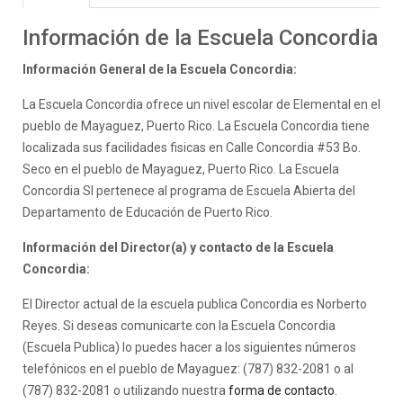
Información de la Escuela Concordia
Información General de la Escuela Concordia:
La Escuela Concordia ofrece un nivel escolar de Elemental en el
pueblo de Mayaguez, Puerto Rico. La Escuela Concordia tiene
localizada sus facilidades fisicas en Calle Concordia #53 Bo.
Seco en el pueblo de Mayaguez, Puerto Rico. La Escuela
Concordia SI pertenece al programa de Escuela Abierta del
Departamento de Educación de Puerto Rico.
Información del Director(a) y contacto de la Escuela
Concordia:
El Director actual de la escuela publica Concordia es Norberto
Reyes. Si deseas comunicarte con la Escuela Concordia
(Escuela Publica) lo puedes hacer a los siguientes números
telefónicos en el pueblo de Mayaguez: (787) 832-2081 o al
(787) 832-2081 o utilizando nuestra
forma de contacto
.