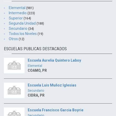
Elemental
(981)
Intermedio
(223)
Superior
(164)
Segunda Unidad
(188)
Secundario
(34)
Todos los Niveles
(19)
Otros
(12)
ESCUELAS PUBLICAS DESTACADOS
Escuela Aurelia Quintero Laboy
Elemental
COAMO, PR
Escuela Luis Muñoz Iglesias
Secundario
CIDRA, PR
Escuela Francisco Garcia Boyrie
Secundario