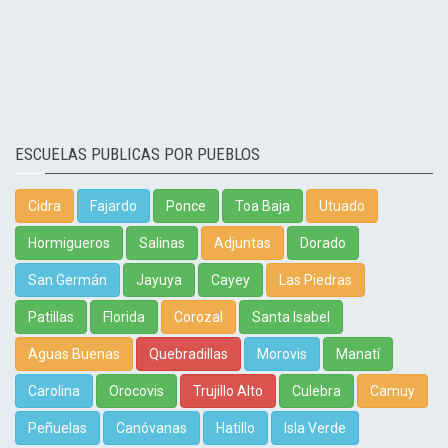
ESCUELAS PUBLICAS POR PUEBLOS
Cidra
Fajardo
Ponce
Toa Baja
Utuado
Hormigueros
Salinas
Adjuntas
Dorado
San Germán
Jayuya
Cayey
Las Piedras
Patillas
Florida
Corozal
Santa Isabel
Aguas Buenas
Quebradillas
Morovis
Manatí
Carolina
Orocovis
Trujillo Alto
Culebra
Camuy
Peñuelas
Canóvanas
Hatillo
Isla Verde