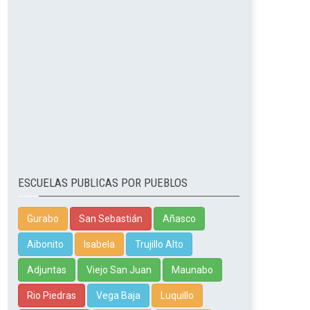
ESCUELAS PUBLICAS POR PUEBLOS
Gurabo
San Sebastián
Añasco
Aibonito
Isabela
Trujillo Alto
Adjuntas
Viejo San Juan
Maunabo
Rio Piedras
Vega Baja
Luquillo