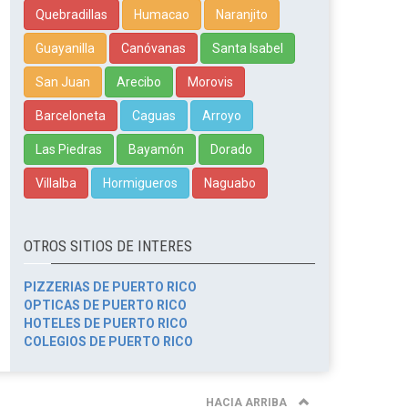
Quebradillas
Humacao
Naranjito
Guayanilla
Canóvanas
Santa Isabel
San Juan
Arecibo
Morovis
Barceloneta
Caguas
Arroyo
Las Piedras
Bayamón
Dorado
Villalba
Hormigueros
Naguabo
OTROS SITIOS DE INTERES
PIZZERIAS DE PUERTO RICO
OPTICAS DE PUERTO RICO
HOTELES DE PUERTO RICO
COLEGIOS DE PUERTO RICO
HACIA ARRIBA