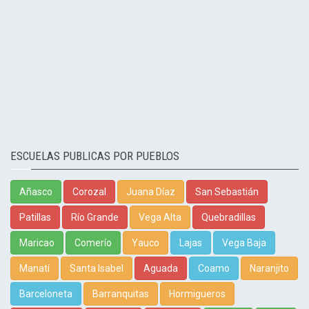
ESCUELAS PUBLICAS POR PUEBLOS
Añasco
Corozal
Juana Díaz
San Sebastián
Patillas
Río Grande
Vega Alta
Quebradillas
Maricao
Comerío
Yauco
Lajas
Vega Baja
Manatí
Santa Isabel
Aguada
Coamo
Naranjito
Barceloneta
Barranquitas
Hormigueros