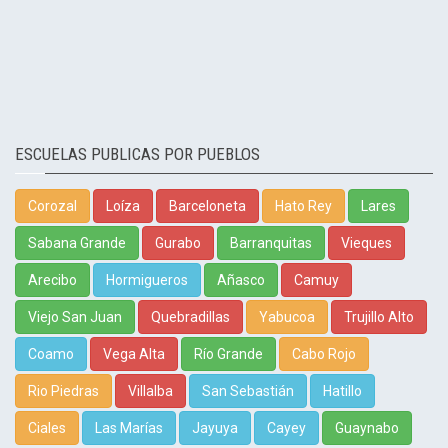
ESCUELAS PUBLICAS POR PUEBLOS
Corozal
Loíza
Barceloneta
Hato Rey
Lares
Sabana Grande
Gurabo
Barranquitas
Vieques
Arecibo
Hormigueros
Añasco
Camuy
Viejo San Juan
Quebradillas
Yabucoa
Trujillo Alto
Coamo
Vega Alta
Río Grande
Cabo Rojo
Rio Piedras
Villalba
San Sebastián
Hatillo
Ciales
Las Marías
Jayuya
Cayey
Guaynabo