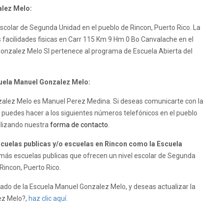
alez Melo:
scolar de Segunda Unidad en el pueblo de Rincon, Puerto Rico. La
 facilidades fisicas en Carr 115 Km 9 Hm 0 Bo Canvalache en el
Gonzalez Melo SI pertenece al programa de Escuela Abierta del
cuela Manuel Gonzalez Melo:
onzalez Melo es Manuel Perez Medina. Si deseas comunicarte con la
 puedes hacer a los siguientes números telefónicos en el pueblo
ilizando nuestra
forma de contacto
.
uelas publicas y/o escuelas en Rincon como la Escuela
más escuelas publicas que ofrecen un nivel escolar de Segunda
 Rincon, Puerto Rico.
do de la Escuela Manuel Gonzalez Melo, y deseas actualizar la
lez Melo?,
haz clic aquí.