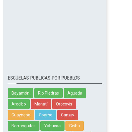
ESCUELAS PUBLICAS POR PUEBLOS
Bayamón
Rio Piedras
Aguada
Arecibo
Manatí
Orocovis
Guaynabo
Coamo
Camuy
Barranquitas
Yabucoa
Ceiba