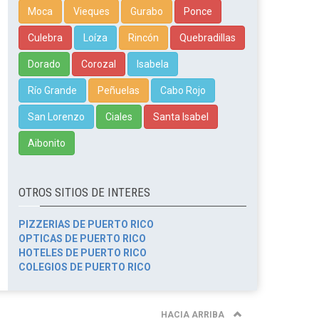
Moca
Vieques
Gurabo
Ponce
Culebra
Loíza
Rincón
Quebradillas
Dorado
Corozal
Isabela
Río Grande
Peñuelas
Cabo Rojo
San Lorenzo
Ciales
Santa Isabel
Aibonito
OTROS SITIOS DE INTERES
PIZZERIAS DE PUERTO RICO
OPTICAS DE PUERTO RICO
HOTELES DE PUERTO RICO
COLEGIOS DE PUERTO RICO
HACIA ARRIBA