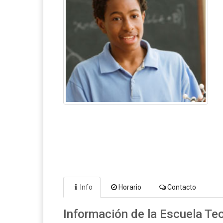
Info
Horario
Contacto
Información de la Escuela T