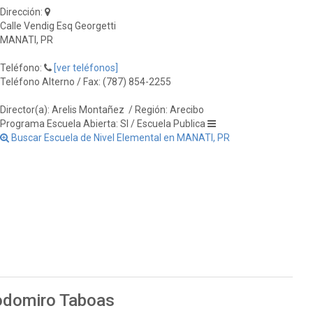
Dirección:
Calle Vendig Esq Georgetti
MANATI, PR
Teléfono:
[ver teléfonos]
Teléfono Alterno / Fax: (787) 854-2255
Director(a): Arelis Montañez
/ Región: Arecibo
Programa Escuela Abierta: SI / Escuela Publica
Buscar Escuela de Nivel Elemental en MANATI, PR
eodomiro Taboas