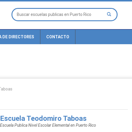
A DE DIRECTORES
CONTACTO
Taboas
Escuela Teodomiro Taboas
Escuela Publica Nivel Escolar Elemental en Puerto Rico