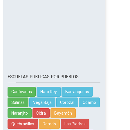
ESCUELAS PUBLICAS POR PUEBLOS
Canóvanas
Hato Rey
Barranquitas
Salinas
Vega Baja
Corozal
Coamo
Naranjito
Cidra
Bayamón
Quebradillas
Dorado
Las Piedras