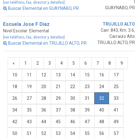
I
[ver teléfono, fax, director y detalles]
GUAYNABO, PR
Buscar Elemental en GUAYNABO, PR
Escuela Jose F Diaz
TRUJILLO ALTO
Carr. 843, Km. 3.6,
Nivel Escolar: Elemental
Carraizo Alto
[ver teléfono, fax, director y detalles]
TRUJILLO ALTO, PR
Buscar Elemental en TRUJILLO ALTO, PR
«
1
2
3
4
5
6
7
8
9
10
11
12
13
14
15
16
17
18
19
20
21
22
23
24
25
26
27
28
29
30
31
32
33
34
35
36
37
38
39
40
41
42
43
44
45
46
47
48
49
50
51
52
53
54
55
56
57