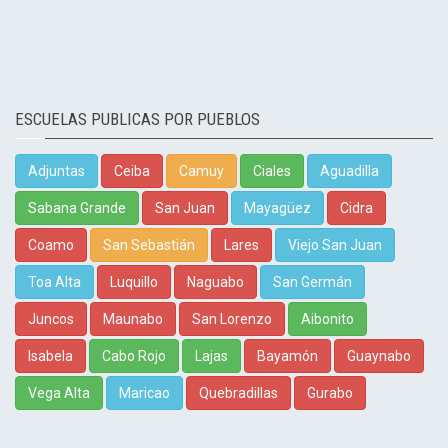
ESCUELAS PUBLICAS POR PUEBLOS
Adjuntas
Ceiba
Camuy
Ciales
Aguadilla
Sabana Grande
San Juan
Mayagüez
Cidra
Coamo
San Sebastián
Lares
Viejo San Juan
Toa Alta
Luquillo
Naguabo
San Germán
Juncos
Maunabo
San Lorenzo
Aibonito
Isabela
Cabo Rojo
Lajas
Bayamón
Guaynabo
Vega Alta
Maricao
Quebradillas
Gurabo