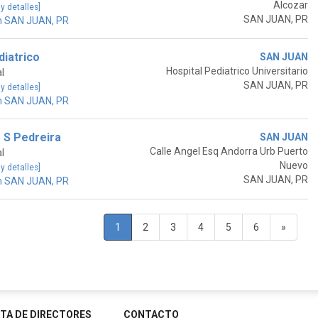
Alcozar
 y detalles]
SAN JUAN, PR
n SAN JUAN, PR
iatrico
SAN JUAN
Hospital Pediatrico Universitario
l
SAN JUAN, PR
 y detalles]
n SAN JUAN, PR
 S Pedreira
SAN JUAN
Calle Angel Esq Andorra Urb Puerto
l
Nuevo
 y detalles]
SAN JUAN, PR
n SAN JUAN, PR
1
2
3
4
5
6
»
STA DE DIRECTORES
CONTACTO