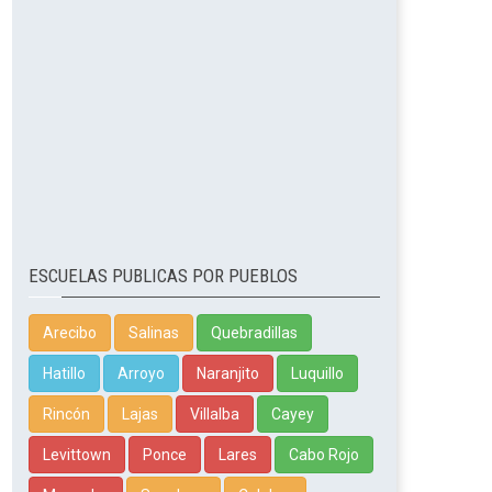
ESCUELAS PUBLICAS POR PUEBLOS
Arecibo
Salinas
Quebradillas
Hatillo
Arroyo
Naranjito
Luquillo
Rincón
Lajas
Villalba
Cayey
Levittown
Ponce
Lares
Cabo Rojo