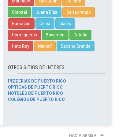
Maunabo
San Juan
Culebra
Corozal
Juana Díaz
San Lorenzo
Humacao
Ceiba
Ciales
Hormigueros
Bayamón
Cataño
Hato Rey
Manatí
Sabana Grande
OTROS SITIOS DE INTERES
PIZZERIAS DE PUERTO RICO
OPTICAS DE PUERTO RICO
HOTELES DE PUERTO RICO
COLEGIOS DE PUERTO RICO
HACIA ARRIBA