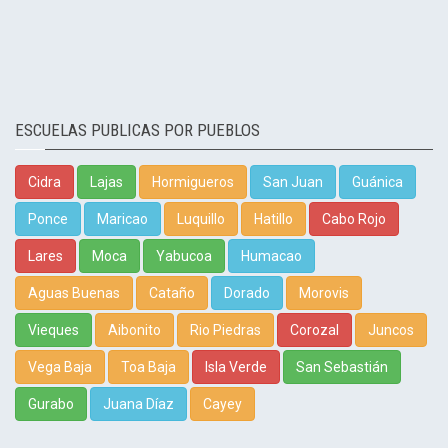
ESCUELAS PUBLICAS POR PUEBLOS
Cidra
Lajas
Hormigueros
San Juan
Guánica
Ponce
Maricao
Luquillo
Hatillo
Cabo Rojo
Lares
Moca
Yabucoa
Humacao
Aguas Buenas
Cataño
Dorado
Morovis
Vieques
Aibonito
Rio Piedras
Corozal
Juncos
Vega Baja
Toa Baja
Isla Verde
San Sebastián
Gurabo
Juana Díaz
Cayey