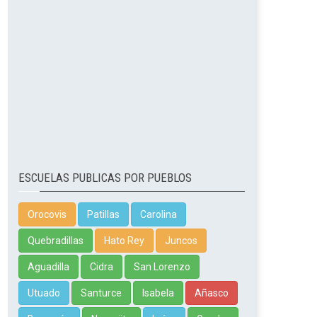
ESCUELAS PUBLICAS POR PUEBLOS
Orocovis
Patillas
Carolina
Quebradillas
Hato Rey
Juncos
Aguadilla
Cidra
San Lorenzo
Utuado
Santurce
Isabela
Añasco