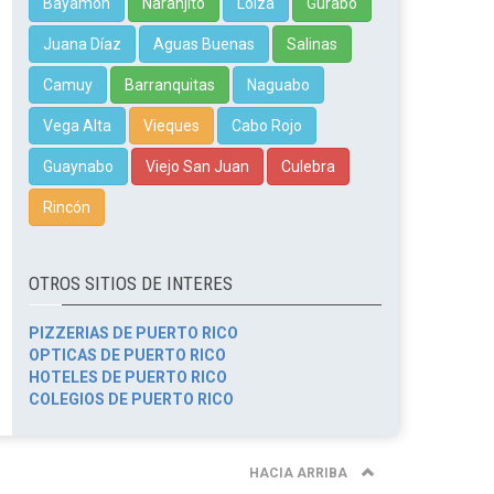
Bayamón
Naranjito
Loíza
Gurabo
Juana Díaz
Aguas Buenas
Salinas
Camuy
Barranquitas
Naguabo
Vega Alta
Vieques
Cabo Rojo
Guaynabo
Viejo San Juan
Culebra
Rincón
OTROS SITIOS DE INTERES
PIZZERIAS DE PUERTO RICO
OPTICAS DE PUERTO RICO
HOTELES DE PUERTO RICO
COLEGIOS DE PUERTO RICO
HACIA ARRIBA