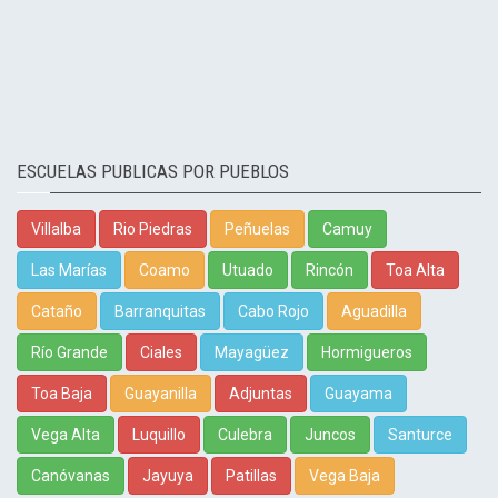
ESCUELAS PUBLICAS POR PUEBLOS
Villalba
Rio Piedras
Peñuelas
Camuy
Las Marías
Coamo
Utuado
Rincón
Toa Alta
Cataño
Barranquitas
Cabo Rojo
Aguadilla
Río Grande
Ciales
Mayagüez
Hormigueros
Toa Baja
Guayanilla
Adjuntas
Guayama
Vega Alta
Luquillo
Culebra
Juncos
Santurce
Canóvanas
Jayuya
Patillas
Vega Baja