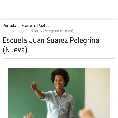
Portada
Escuelas Publicas
Escuela Juan Suarez Pelegrina (Nueva)
Escuela Juan Suarez Pelegrina
(Nueva)