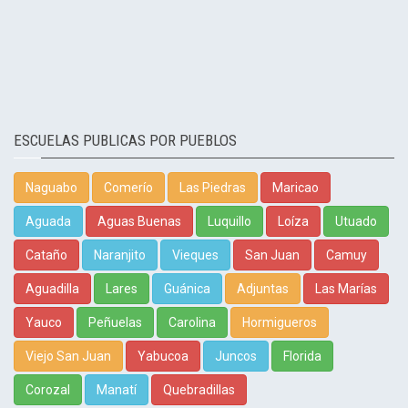
ESCUELAS PUBLICAS POR PUEBLOS
Naguabo
Comerío
Las Piedras
Maricao
Aguada
Aguas Buenas
Luquillo
Loíza
Utuado
Cataño
Naranjito
Vieques
San Juan
Camuy
Aguadilla
Lares
Guánica
Adjuntas
Las Marías
Yauco
Peñuelas
Carolina
Hormigueros
Viejo San Juan
Yabucoa
Juncos
Florida
Corozal
Manatí
Quebradillas