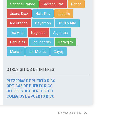
Sabana Grande
Barranquitas
Ponce
Juana Díaz
Hato Rey
Luquillo
Río Grande
Bayamón
Trujillo Alto
Toa Alta
Naguabo
Adjuntas
Peñuelas
Rio Piedras
Naranjito
Manatí
Las Marías
Cayey
OTROS SITIOS DE INTERES
PIZZERIAS DE PUERTO RICO
OPTICAS DE PUERTO RICO
HOTELES DE PUERTO RICO
COLEGIOS DE PUERTO RICO
HACIA ARRIBA