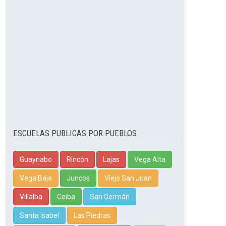
ESCUELAS PUBLICAS POR PUEBLOS
Guaynabo
Rincón
Lajas
Vega Alta
Vega Baja
Juncos
Viejo San Juan
Villalba
Ceiba
San Germán
Santa Isabel
Las Piedras