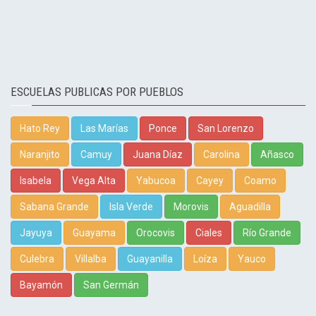
ESCUELAS PUBLICAS POR PUEBLOS
Hato Rey
Las Marías
Ponce
San Lorenzo
Naranjito
Camuy
Juana Díaz
Carolina
Añasco
Isabela
Vega Alta
Yabucoa
Cayey
Coamo
Sabana Grande
Isla Verde
Morovis
Aguadilla
Jayuya
Guayama
Orocovis
Ciales
Río Grande
Culebra
Villalba
Guayanilla
Loíza
Yauco
Bayamón
San Germán