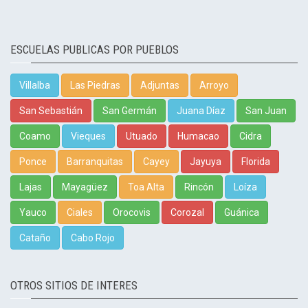
ESCUELAS PUBLICAS POR PUEBLOS
Villalba
Las Piedras
Adjuntas
Arroyo
San Sebastián
San Germán
Juana Díaz
San Juan
Coamo
Vieques
Utuado
Humacao
Cidra
Ponce
Barranquitas
Cayey
Jayuya
Florida
Lajas
Mayagüez
Toa Alta
Rincón
Loíza
Yauco
Ciales
Orocovis
Corozal
Guánica
Cataño
Cabo Rojo
OTROS SITIOS DE INTERES