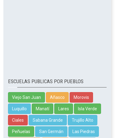
ESCUELAS PUBLICAS POR PUEBLOS
Viejo San Juan
Añasco
Morovis
Luquillo
Manatí
Lares
Isla Verde
Ciales
Sabana Grande
Trujillo Alto
Peñuelas
San Germán
Las Piedras