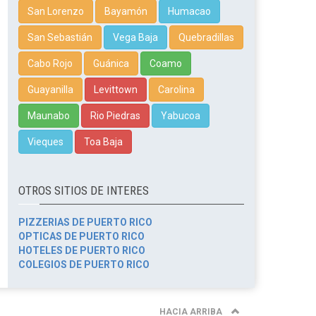
San Lorenzo
Bayamón
Humacao
San Sebastián
Vega Baja
Quebradillas
Cabo Rojo
Guánica
Coamo
Guayanilla
Levittown
Carolina
Maunabo
Rio Piedras
Yabucoa
Vieques
Toa Baja
OTROS SITIOS DE INTERES
PIZZERIAS DE PUERTO RICO
OPTICAS DE PUERTO RICO
HOTELES DE PUERTO RICO
COLEGIOS DE PUERTO RICO
HACIA ARRIBA