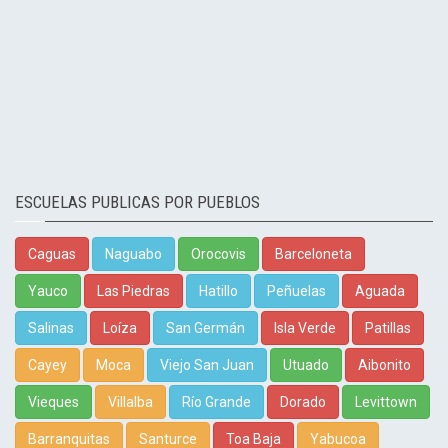
ESCUELAS PUBLICAS POR PUEBLOS
Caguas
Naguabo
Orocovis
Barceloneta
Yauco
Las Piedras
Hatillo
Peñuelas
Aguada
Salinas
Loíza
San Germán
Isla Verde
Patillas
Cayey
Moca
Viejo San Juan
Utuado
Aibonito
Vieques
Villalba
Río Grande
Dorado
Levittown
Barranquitas
Santurce
Toa Baja
Yabucoa