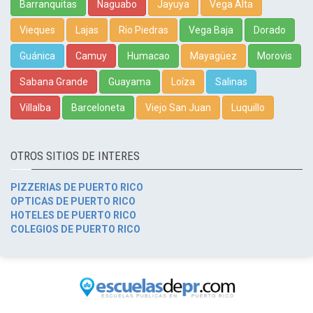
Barranquitas
Naguabo
Jayuya
Vega Alta
Vieques
Lajas
Rio Piedras
Vega Baja
Dorado
Guánica
Camuy
Humacao
Mayagüez
Morovis
Sabana Grande
Guayama
Loíza
Salinas
Villalba
Barceloneta
Viejo San Juan
Luquillo
OTROS SITIOS DE INTERES
PIZZERIAS DE PUERTO RICO
OPTICAS DE PUERTO RICO
HOTELES DE PUERTO RICO
COLEGIOS DE PUERTO RICO