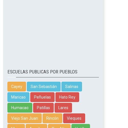
ESCUELAS PUBLICAS POR PUEBLOS
Cayey
San Sebastián
Salinas
Maricao
Peñuelas
Hato Rey
Humacao
Patillas
Lares
Viejo San Juan
Rincón
Vieques