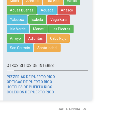
Moca
Arecibo
Toa Alta
Hatillo
Aguas Buenas
Aguada
Añasco
Yabucoa
Isabela
Vega Baja
Isla Verde
Manatí
Las Piedras
Arroyo
Adjuntas
Cabo Rojo
San Germán
Santa Isabel
OTROS SITIOS DE INTERES
PIZZERIAS DE PUERTO RICO
OPTICAS DE PUERTO RICO
HOTELES DE PUERTO RICO
COLEGIOS DE PUERTO RICO
HACIA ARRIBA