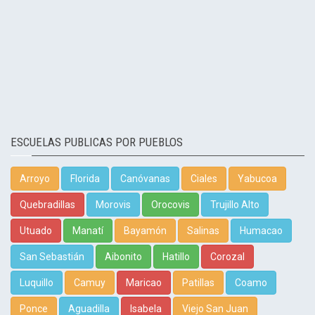
ESCUELAS PUBLICAS POR PUEBLOS
Arroyo
Florida
Canóvanas
Ciales
Yabucoa
Quebradillas
Morovis
Orocovis
Trujillo Alto
Utuado
Manatí
Bayamón
Salinas
Humacao
San Sebastián
Aibonito
Hatillo
Corozal
Luquillo
Camuy
Maricao
Patillas
Coamo
Ponce
Aguadilla
Isabela
Viejo San Juan