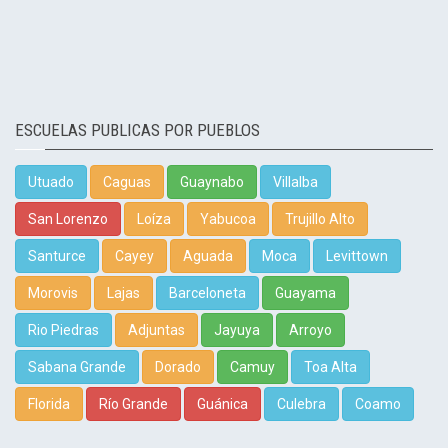
ESCUELAS PUBLICAS POR PUEBLOS
Utuado
Caguas
Guaynabo
Villalba
San Lorenzo
Loíza
Yabucoa
Trujillo Alto
Santurce
Cayey
Aguada
Moca
Levittown
Morovis
Lajas
Barceloneta
Guayama
Rio Piedras
Adjuntas
Jayuya
Arroyo
Sabana Grande
Dorado
Camuy
Toa Alta
Florida
Río Grande
Guánica
Culebra
Coamo