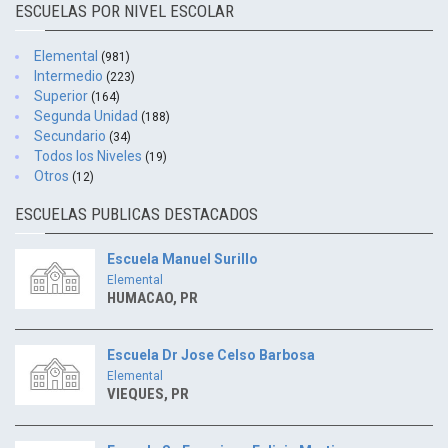
ESCUELAS POR NIVEL ESCOLAR
Elemental
(981)
Intermedio
(223)
Superior
(164)
Segunda Unidad
(188)
Secundario
(34)
Todos los Niveles
(19)
Otros
(12)
ESCUELAS PUBLICAS DESTACADOS
Escuela Manuel Surillo
Elemental
HUMACAO, PR
Escuela Dr Jose Celso Barbosa
Elemental
VIEQUES, PR