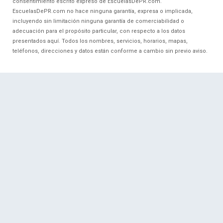
consentimiento escrito expreso de EscuelasDePR.com.
EscuelasDePR.com no hace ninguna garantía, expresa o implicada,
incluyendo sin limitación ninguna garantía de comerciabilidad o
adecuación para el propósito particular, con respecto a los datos
presentados aquí. Todos los nombres, servicios, horarios, mapas,
teléfonos, direcciones y datos están conforme a cambio sin previo aviso.