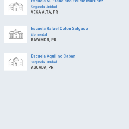
Escuela Su Francisco Felicie Martinez
Segunda Unidad
VEGA ALTA, PR
Escuela Rafael Colon Salgado
Elemental
BAYAMON, PR
Escuela Aquilino Caban
Segunda Unidad
AGUADA, PR