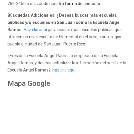
769-3450 o utilizando nuestra
forma de contacto
.
Búsquedas Adicionales: ¿Deseas buscar más escuelas
publicas y/o escuelas en San Juan como la Escuela Angel
Ramos:
Haz clic aquí
para buscar más escuelas publicas que
ofrecen un nivel escolar de Elemental en el área, zona, región,
pueblo o ciudad de San Juan, Puerto Rico.
¿Eres de la Escuela Angel Ramos o empleado de la Escuela
Angel Ramos, y deseas actualizar la información del perfil de la
Escuela Angel Ramos?,
haz clic aquí.
Mapa Google