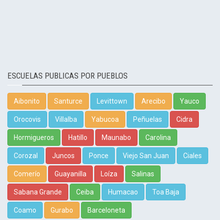
ESCUELAS PUBLICAS POR PUEBLOS
Aibonito
Santurce
Levittown
Arecibo
Yauco
Orocovis
Villalba
Yabucoa
Peñuelas
Cidra
Hormigueros
Hatillo
Maunabo
Carolina
Corozal
Juncos
Ponce
Viejo San Juan
Ciales
Comerío
Guayanilla
Loíza
Salinas
Sabana Grande
Ceiba
Humacao
Toa Baja
Coamo
Gurabo
Barceloneta