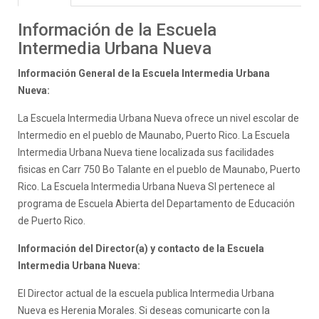
Información de la Escuela
Intermedia Urbana Nueva
Información General de la Escuela Intermedia Urbana
Nueva:
La Escuela Intermedia Urbana Nueva ofrece un nivel escolar de
Intermedio en el pueblo de Maunabo, Puerto Rico. La Escuela
Intermedia Urbana Nueva tiene localizada sus facilidades
fisicas en Carr 750 Bo Talante en el pueblo de Maunabo, Puerto
Rico. La Escuela Intermedia Urbana Nueva SI pertenece al
programa de Escuela Abierta del Departamento de Educación
de Puerto Rico.
Información del Director(a) y contacto de la Escuela
Intermedia Urbana Nueva:
El Director actual de la escuela publica Intermedia Urbana
Nueva es Herenia Morales. Si deseas comunicarte con la