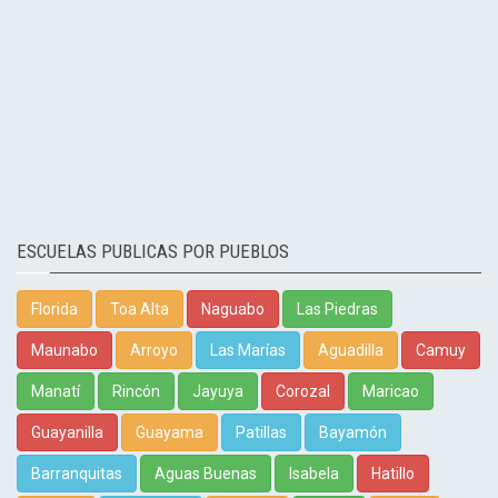
ESCUELAS PUBLICAS POR PUEBLOS
Florida
Toa Alta
Naguabo
Las Piedras
Maunabo
Arroyo
Las Marías
Aguadilla
Camuy
Manatí
Rincón
Jayuya
Corozal
Maricao
Guayanilla
Guayama
Patillas
Bayamón
Barranquitas
Aguas Buenas
Isabela
Hatillo