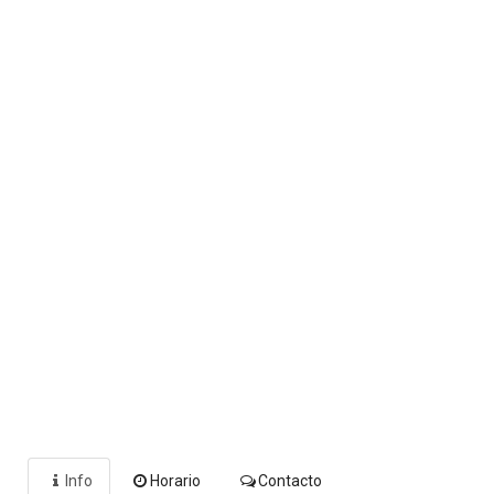
Info
Horario
Contacto