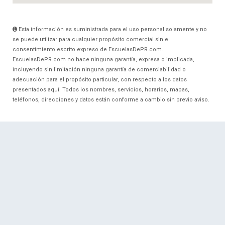
Esta información es suministrada para el uso personal solamente y no
se puede utilizar para cualquier propósito comercial sin el
consentimiento escrito expreso de EscuelasDePR.com.
EscuelasDePR.com no hace ninguna garantía, expresa o implicada,
incluyendo sin limitación ninguna garantía de comerciabilidad o
adecuación para el propósito particular, con respecto a los datos
presentados aquí. Todos los nombres, servicios, horarios, mapas,
teléfonos, direcciones y datos están conforme a cambio sin previo aviso.