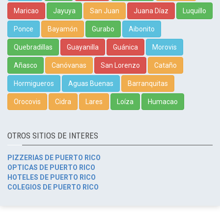
Maricao
Jayuya
San Juan
Juana Díaz
Luquillo
Ponce
Bayamón
Gurabo
Aibonito
Quebradillas
Guayanilla
Guánica
Morovis
Añasco
Canóvanas
San Lorenzo
Cataño
Hormigueros
Aguas Buenas
Barranquitas
Orocovis
Cidra
Lares
Loíza
Humacao
OTROS SITIOS DE INTERES
PIZZERIAS DE PUERTO RICO
OPTICAS DE PUERTO RICO
HOTELES DE PUERTO RICO
COLEGIOS DE PUERTO RICO