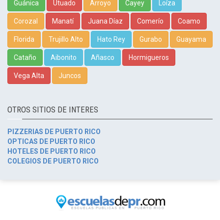
Guánica
Utuado
Arroyo
Cayey
Loíza
Corozal
Manatí
Juana Díaz
Comerío
Coamo
Florida
Trujillo Alto
Hato Rey
Gurabo
Guayama
Cataño
Aibonito
Añasco
Hormigueros
Vega Alta
Juncos
OTROS SITIOS DE INTERES
PIZZERIAS DE PUERTO RICO
OPTICAS DE PUERTO RICO
HOTELES DE PUERTO RICO
COLEGIOS DE PUERTO RICO