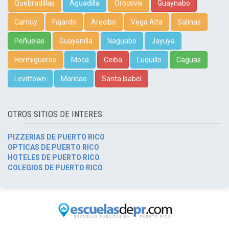
Quebradillas
Aguadilla
Orocovis
Guaynabo
Camuy
Fajardo
Arecibo
Vega Alta
Salinas
Peñuelas
Guayanilla
Naguabo
Jayuya
Hormigueros
Moca
Ceiba
Luquillo
Caguas
Levittown
Maricao
Santa Isabel
OTROS SITIOS DE INTERES
PIZZERIAS DE PUERTO RICO
OPTICAS DE PUERTO RICO
HOTELES DE PUERTO RICO
COLEGIOS DE PUERTO RICO