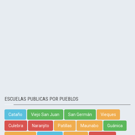
ESCUELAS PUBLICAS POR PUEBLOS
Cataño
Viejo San Juan
San Germán
Vieques
Culebra
Naranjito
Patillas
Maunabo
Guánica