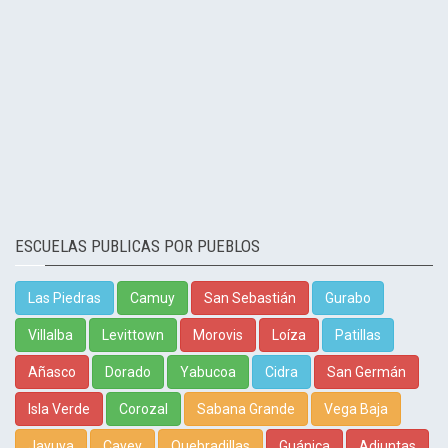
ESCUELAS PUBLICAS POR PUEBLOS
Las Piedras
Camuy
San Sebastián
Gurabo
Villalba
Levittown
Morovis
Loíza
Patillas
Añasco
Dorado
Yabucoa
Cidra
San Germán
Isla Verde
Corozal
Sabana Grande
Vega Baja
Jayuya
Cayey
Quebradillas
Guánica
Adjuntas