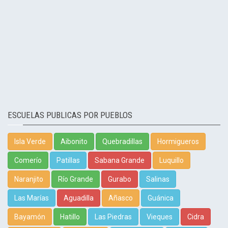
ESCUELAS PUBLICAS POR PUEBLOS
Isla Verde
Aibonito
Quebradillas
Hormigueros
Comerío
Patillas
Sabana Grande
Luquillo
Naranjito
Río Grande
Gurabo
Salinas
Las Marías
Aguadilla
Añasco
Guánica
Bayamón
Hatillo
Las Piedras
Vieques
Cidra