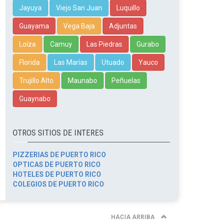
Jayuya
Viejo San Juan
Luquillo
Guayama
Vega Baja
Adjuntas
Loíza
Camuy
Las Piedras
Gurabo
Florida
Las Marías
Utuado
Yauco
Trujillo Alto
Maunabo
Peñuelas
Guaynabo
OTROS SITIOS DE INTERES
PIZZERIAS DE PUERTO RICO
OPTICAS DE PUERTO RICO
HOTELES DE PUERTO RICO
COLEGIOS DE PUERTO RICO
HACIA ARRIBA