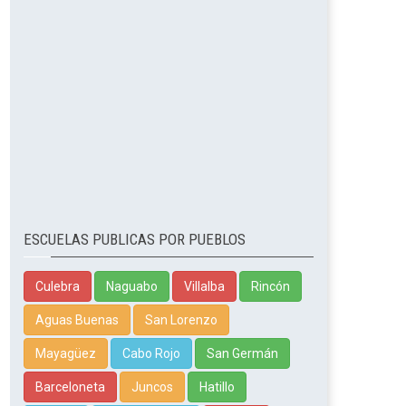
ESCUELAS PUBLICAS POR PUEBLOS
Culebra
Naguabo
Villalba
Rincón
Aguas Buenas
San Lorenzo
Mayagüez
Cabo Rojo
San Germán
Barceloneta
Juncos
Hatillo