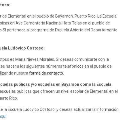
stoso:
ar de Elemental en el pueblo de Bayamon, Puerto Rico. La Escuela
fisicas en Ave Cementerio Nacional Hato Tejas en el pueblo de
o SI pertenece al programa de Escuela Abierta del Departamento
cuela Ludovico Costoso:
Costoso es Maria Nieves Morales. Si deseas comunicarte con la
es hacer a los siguientes números telefónicos en el pueblo de
ilizando nuestra
forma de contacto
.
cuelas publicas y/o escuelas en Bayamon como la Escuela
scuelas publicas que ofrecen un nivel escolar de Elemental en el
erto Rico.
e la Escuela Ludovico Costoso, y deseas actualizar la información
aquí.