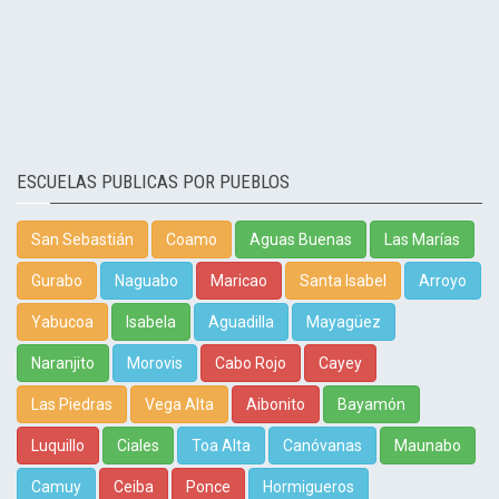
ESCUELAS PUBLICAS POR PUEBLOS
San Sebastián
Coamo
Aguas Buenas
Las Marías
Gurabo
Naguabo
Maricao
Santa Isabel
Arroyo
Yabucoa
Isabela
Aguadilla
Mayagüez
Naranjito
Morovis
Cabo Rojo
Cayey
Las Piedras
Vega Alta
Aibonito
Bayamón
Luquillo
Ciales
Toa Alta
Canóvanas
Maunabo
Camuy
Ceiba
Ponce
Hormigueros