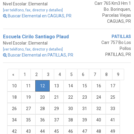
Carr 765 Km3 Hm 1
Nivel Escolar: Elemental
Bo. Borinquen,
[ver teléfono, fax, director y detalles]
Parcelas Viejas
Buscar Elemental en CAGUAS, PR
CAGUAS, PR
Escuela Cirilo Santiago Plaud
PATILLAS
Carr 757 Bo Los
Nivel Escolar: Elemental
Pollos
[ver teléfono, fax, director y detalles]
PATILLAS, PR
Buscar Elemental en PATILLAS, PR
«
1
2
3
4
5
6
7
8
9
10
11
12
13
14
15
16
17
18
19
20
21
22
23
24
25
26
27
28
29
30
31
32
33
34
35
36
37
38
39
40
41
42
43
44
45
46
47
48
49