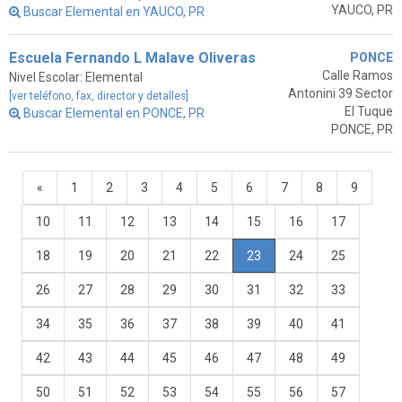
YAUCO, PR
Buscar Elemental en YAUCO, PR
Escuela Fernando L Malave Oliveras
PONCE
Calle Ramos
Nivel Escolar: Elemental
Antonini 39 Sector
[ver teléfono, fax, director y detalles]
El Tuque
Buscar Elemental en PONCE, PR
PONCE, PR
«
1
2
3
4
5
6
7
8
9
10
11
12
13
14
15
16
17
18
19
20
21
22
23
24
25
26
27
28
29
30
31
32
33
34
35
36
37
38
39
40
41
42
43
44
45
46
47
48
49
50
51
52
53
54
55
56
57