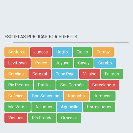
ESCUELAS PUBLICAS POR PUEBLOS
Santurce
Juncos
Hatillo
Ciales
Camuy
Levittown
Ponce
Jayuya
Cayey
Gurabo
Carolina
Corozal
Cabo Rojo
Villalba
Fajardo
Rio Piedras
Patillas
San Germán
Barceloneta
Guánica
San Sebastián
Naguabo
Humacao
Isla Verde
Adjuntas
Aguadilla
Hormigueros
Vieques
Río Grande
Orocovis