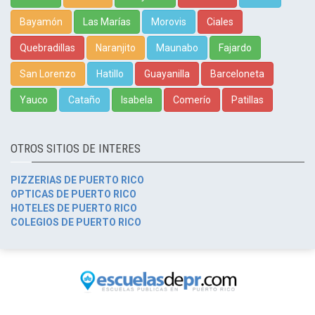
Bayamón
Las Marías
Morovis
Ciales
Quebradillas
Naranjito
Maunabo
Fajardo
San Lorenzo
Hatillo
Guayanilla
Barceloneta
Yauco
Cataño
Isabela
Comerío
Patillas
OTROS SITIOS DE INTERES
PIZZERIAS DE PUERTO RICO
OPTICAS DE PUERTO RICO
HOTELES DE PUERTO RICO
COLEGIOS DE PUERTO RICO