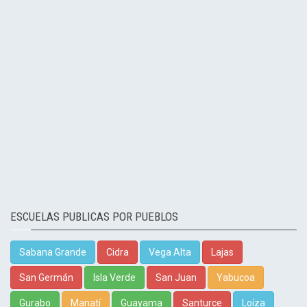
ESCUELAS PUBLICAS POR PUEBLOS
Sabana Grande
Cidra
Vega Alta
Lajas
San Germán
Isla Verde
San Juan
Yabucoa
Gurabo
Manatí
Guayama
Santurce
Loíza