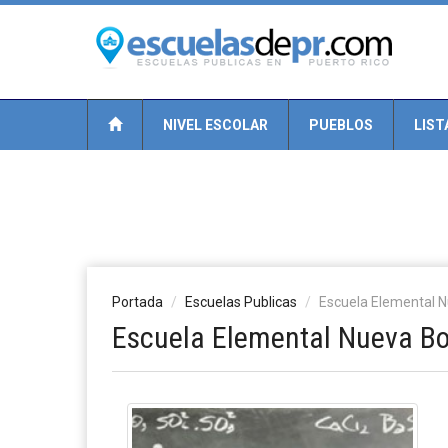
NIVEL ESCOLAR
PUEBLOS
LIST
Portada
Escuelas Publicas
Escuela Elemental 
Escuela Elemental Nueva B