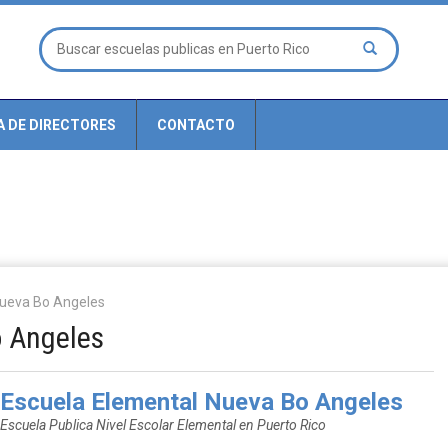
A DE DIRECTORES
CONTACTO
Nueva Bo Angeles
o Angeles
Escuela Elemental Nueva Bo Angeles
Escuela Publica Nivel Escolar Elemental en Puerto Rico