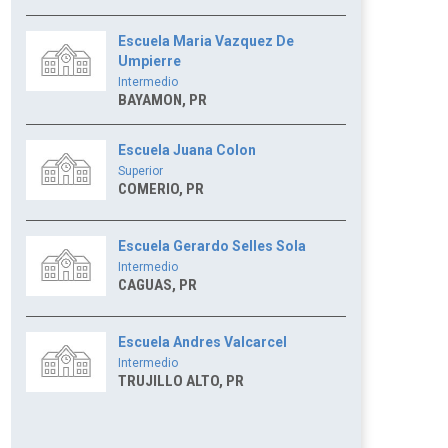
Escuela Maria Vazquez De
Umpierre
Intermedio
BAYAMON, PR
Escuela Juana Colon
Superior
COMERIO, PR
Escuela Gerardo Selles Sola
Intermedio
CAGUAS, PR
Escuela Andres Valcarcel
Intermedio
TRUJILLO ALTO, PR