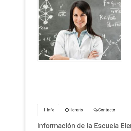
Info
Horario
Contacto
Información de la Escuela El