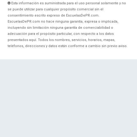
Esta información es suministrada para el uso personal solamente y no
se puede utilizar para cualquier propósito comercial sin el
consentimiento escrito expreso de EscuelasDePR.com.
EscuelasDePR.com no hace ninguna garantía, expresa o implicada,
incluyendo sin limitación ninguna garantía de comerciabilidad o
adecuación para el propósito particular, con respecto a los datos
presentados aquí. Todos los nombres, servicios, horarios, mapas,
teléfonos, direcciones y datos están conforme a cambio sin previo aviso.