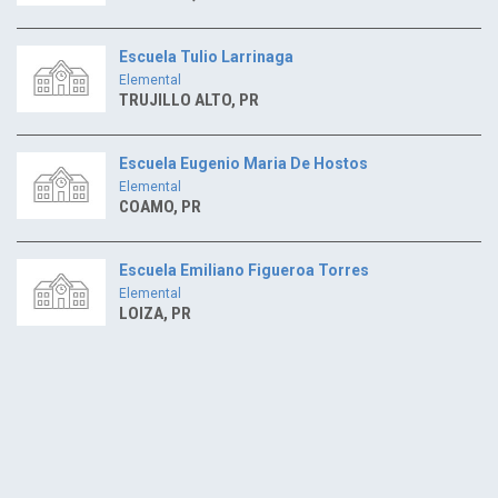
Escuela Tulio Larrinaga
Elemental
TRUJILLO ALTO, PR
Escuela Eugenio Maria De Hostos
Elemental
COAMO, PR
Escuela Emiliano Figueroa Torres
Elemental
LOIZA, PR