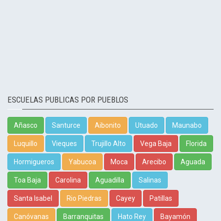
ESCUELAS PUBLICAS POR PUEBLOS
Añasco
Santurce
Aibonito
Utuado
Maunabo
Luquillo
Vieques
Trujillo Alto
Vega Baja
Florida
Hormigueros
Yabucoa
Moca
Arecibo
Aguada
Toa Baja
Carolina
Aguadilla
Salinas
Santa Isabel
Rio Piedras
Cayey
Patillas
Canóvanas
Barranquitas
Hato Rey
Bayamón