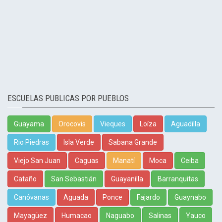
ESCUELAS PUBLICAS POR PUEBLOS
Guayama
Orocovis
Vieques
Loíza
Aguadilla
Rio Piedras
Isla Verde
Sabana Grande
Viejo San Juan
Caguas
Manatí
Moca
Ceiba
Cataño
San Sebastián
Guayanilla
Barranquitas
Canóvanas
Aguada
Ponce
Fajardo
Guaynabo
Mayagüez
Humacao
Naguabo
Salinas
Yauco