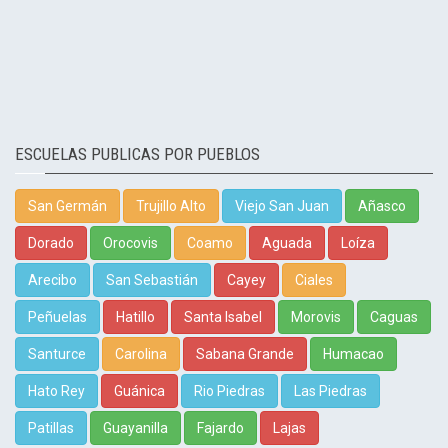
ESCUELAS PUBLICAS POR PUEBLOS
San Germán
Trujillo Alto
Viejo San Juan
Añasco
Dorado
Orocovis
Coamo
Aguada
Loíza
Arecibo
San Sebastián
Cayey
Ciales
Peñuelas
Hatillo
Santa Isabel
Morovis
Caguas
Santurce
Carolina
Sabana Grande
Humacao
Hato Rey
Guánica
Rio Piedras
Las Piedras
Patillas
Guayanilla
Fajardo
Lajas