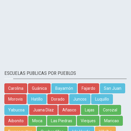
ESCUELAS PUBLICAS POR PUEBLOS
Carolina
Guánica
Bayamón
Fajardo
San Juan
Morovis
Hatillo
Dorado
Juncos
Luquillo
Yabucoa
Juana Díaz
Añasco
Lajas
Corozal
Aibonito
Moca
Las Piedras
Vieques
Maricao