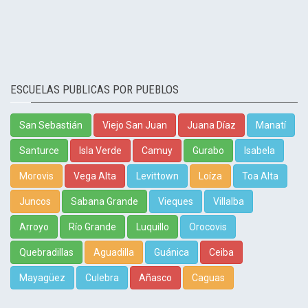
ESCUELAS PUBLICAS POR PUEBLOS
San Sebastián
Viejo San Juan
Juana Díaz
Manatí
Santurce
Isla Verde
Camuy
Gurabo
Isabela
Morovis
Vega Alta
Levittown
Loíza
Toa Alta
Juncos
Sabana Grande
Vieques
Villalba
Arroyo
Río Grande
Luquillo
Orocovis
Quebradillas
Aguadilla
Guánica
Ceiba
Mayagüez
Culebra
Añasco
Caguas