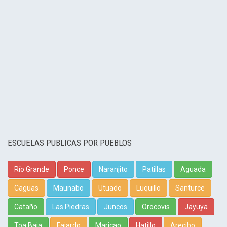
ESCUELAS PUBLICAS POR PUEBLOS
Río Grande
Ponce
Naranjito
Patillas
Aguada
Caguas
Maunabo
Utuado
Luquillo
Santurce
Cataño
Las Piedras
Juncos
Orocovis
Jayuya
Toa Baja
Fajardo
Maricao
Hatillo
Arecibo