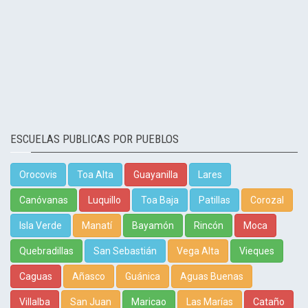
ESCUELAS PUBLICAS POR PUEBLOS
Orocovis
Toa Alta
Guayanilla
Lares
Canóvanas
Luquillo
Toa Baja
Patillas
Corozal
Isla Verde
Manatí
Bayamón
Rincón
Moca
Quebradillas
San Sebastián
Vega Alta
Vieques
Caguas
Añasco
Guánica
Aguas Buenas
Villalba
San Juan
Maricao
Las Marías
Cataño