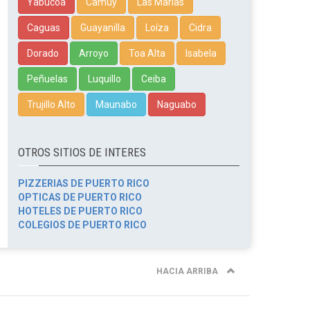
Yabucoa
Camuy
Las Marías
Caguas
Guayanilla
Loíza
Cidra
Dorado
Arroyo
Toa Alta
Isabela
Peñuelas
Luquillo
Ceiba
Trujillo Alto
Maunabo
Naguabo
OTROS SITIOS DE INTERES
PIZZERIAS DE PUERTO RICO
OPTICAS DE PUERTO RICO
HOTELES DE PUERTO RICO
COLEGIOS DE PUERTO RICO
HACIA ARRIBA