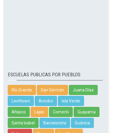
ESCUELAS PUBLICAS POR PUEBLOS
Río Grande
San Germán
Juana Díaz
Levittown
Arecibo
Isla Verde
Añasco
Lajas
Comerío
Guayama
Santa Isabel
Barceloneta
Guánica